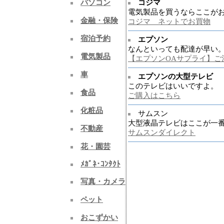
パソコン
コジマ
電気製品を買うならここが
金融・保険
コジマ ネットでお買物
宿泊予約
エプソン
なんといっても配達が早い
電気製品
【エプソンOAサプライ】ご
車
エプソンの大型テレビ
このテレビはいいですよ。
食品
ご購入はこちら
化粧品
サムスン
大型液晶テレビはここが一
不動産
サムスンダイレクト
花・園芸
ﾒｶﾞﾈ･ｺﾝﾀｸﾄ
写真・カメラ
ペット
おこずかい